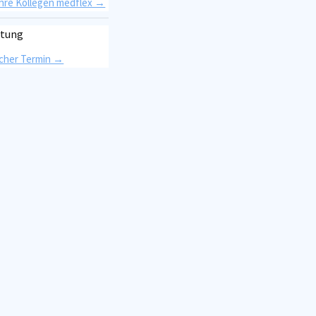
Ihre Kollegen medflex →
atung
icher Termin →