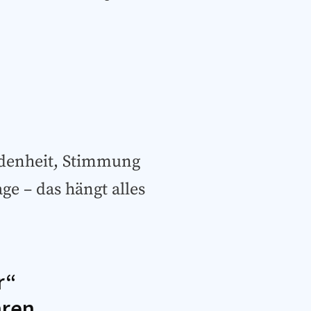
edenheit, Stimmung
ge – das hängt alles
r“
hren