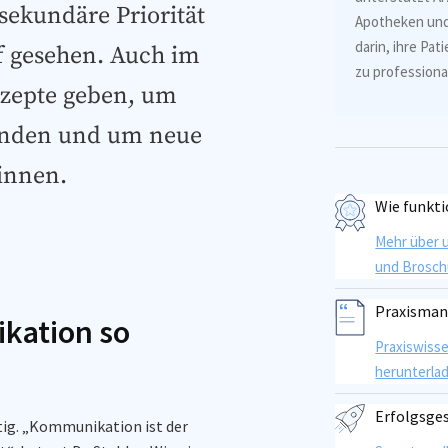
ekundäre Priorität
Apotheken un
darin, ihre Pa
rf gesehen. Auch im
zu professional
nzepte geben, um
binden und um neue
innen.
Wie funkti
Mehr über 
und Brosch
Praxisma
kation so
Praxiswiss
herunterla
Erfolgsge
ig. „Kommunikation ist der