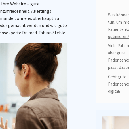
Ihre Website – gute
nzufriedenheit. Allerdings
Was können
inander, ohne es überhaupt zu
tun, um ihr
eder gemacht werden und wie gute
Patientenk
sexperte Dr. med. Fabian Stehle.
optimieren
Viele Patie
aber gute
Patientenk
passt das 
Geht gute
Patientenk
digital?