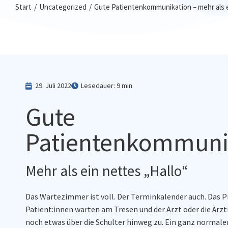
Sie befinden sich hier:
Start
Uncategorized
Gute Patientenkommunikation – mehr als e
29. Juli 2022
Lesedauer: 9 min
Gute
Patientenkommuni
Mehr als ein nettes „Hallo“
Das Wartezimmer ist voll. Der Terminkalender auch. Das Pr
Patient:innen warten am Tresen und der Arzt oder die Ärzt
noch etwas über die Schulter hinweg zu. Ein ganz normaler