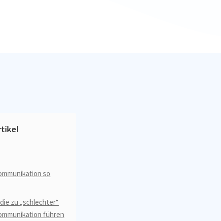
d
tikel
ommunikation so
 die zu „schlechter“
ommunikation führen