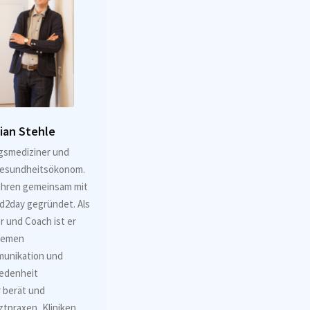
bian Stehle
ngsmediziner und
 Gesundheitsökonom.
Jahren gemeinsam mit
d2day gegründet. Als
r und Coach ist er
Themen
unikation und
iedenheit
Er berät und
ztpraxen, Kliniken,