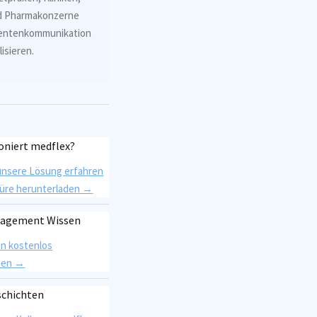
d Pharmakonzerne
tientenkommunikation
isieren.
oniert medflex?
unsere Lösung erfahren
üre herunterladen →
nagement Wissen
en kostenlos
den →
schichten