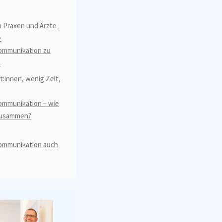
 Praxen und Ärzte
e
ommunikation zu
?
nt:innen, wenig Zeit,
ommunikation – wie
zusammen?
ommunikation auch