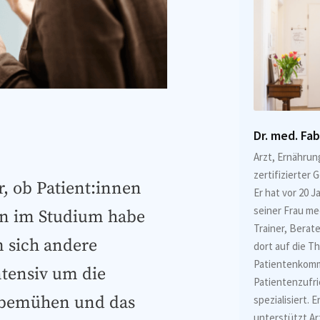
Dr. med. Fa
Arzt, Ernähru
zertifizierter
r, ob Patient:innen
Er hat vor 20 
seiner Frau me
on im Studium habe
Trainer, Berate
 sich andere
dort auf die 
Patientenkomm
ntensiv um die
Patientenzufr
n bemühen und das
spezialisiert. 
unterstützt Ar