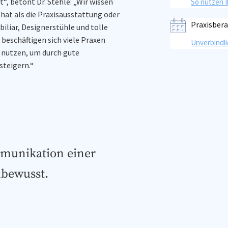
“, betont Dr. Stehle: „Wir wissen
So nutzen 
hat als die Praxisausstattung oder
Praxisber
biliar, Designerstühle und tolle
eschäftigen sich viele Praxen
Unverbindl
 nutzen, um durch gute
steigern.“
mmunikation einer
nbewusst.