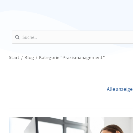
Sie befinden sich hier:
Start
Blog
Kategorie "Praxismanagement"
Alle anzeig