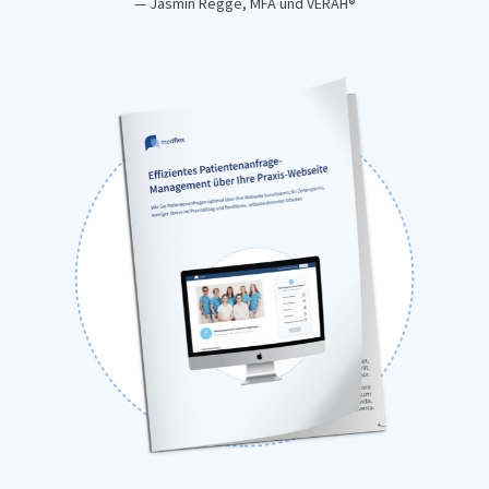
— Jasmin Regge, MFA und VERAH®