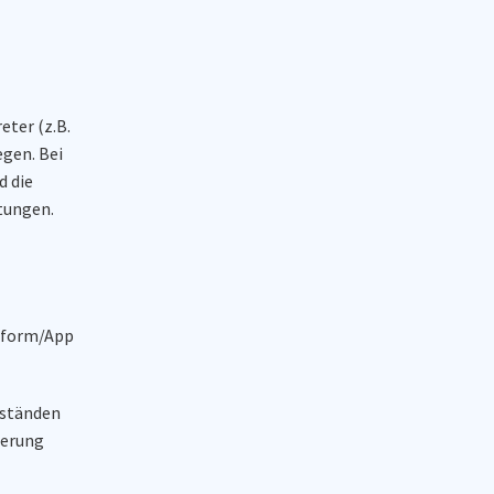
eter (z.B.
egen. Bei
d die
tungen.
ttform/App
bständen
serung