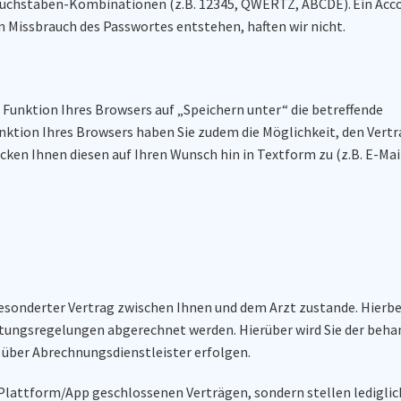
er Buchstaben-Kombinationen (z.B. 12345, QWERTZ, ABCDE). Ein Ac
en Missbrauch des Passwortes entstehen, haften wir nicht.
 Funktion Ihres Browsers auf „Speichern unter“ die betreffende
nktion Ihres Browsers haben Sie zudem die Möglichkeit, den Vert
cken Ihnen diesen auf Ihren Wunsch hin in Textform zu (z.B. E-Mail
sonderter Vertrag zwischen Ihnen und dem Arzt zustande. Hierb
tungsregelungen abgerechnet werden. Hierüber wird Sie der beha
 über Abrechnungsdienstleister erfolgen.
 Plattform/App geschlossenen Verträgen, sondern stellen lediglic