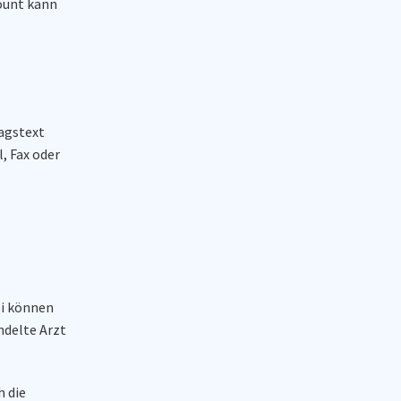
count kann
ragstext
, Fax oder
ei können
ndelte Arzt
h die