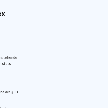
ex
enstehende
n stets
ne des § 13