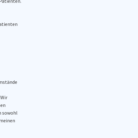
Patienten.
Patienten
Umstände
 Wir
nen
en sowohl
gemeinen