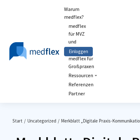
Warum
medflex?
medflex
für MVZ
und
Kliniken
Einloggen
medflex für
Großpraxen
Ressourcen
Referenzen
Partner
Sie befinden sich hier:
Start
Uncategorized
Merkblatt „Digitale Praxis-Kommunikati