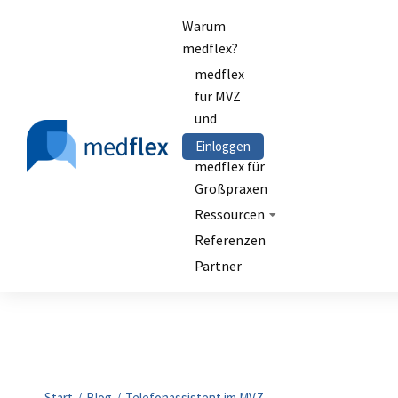
Warum
medflex?
medflex
für MVZ
und
Kliniken
Einloggen
medflex für
Großpraxen
Ressourcen
Referenzen
Partner
Sie befinden sich hier:
Start
Blog
Telefonassistent im MVZ