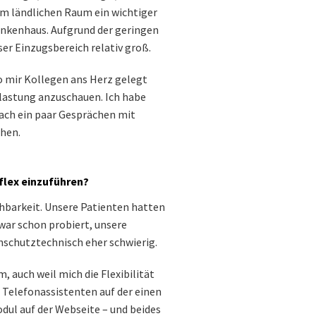
 im ländlichen Raum ein wichtiger
ankenhaus. Aufgrund der geringen
ser Einzugsbereich relativ groß.
o mir Kollegen ans Herz gelegt
rlastung anzuschauen. Ich habe
ch ein paar Gesprächen mit
ehen.
flex einzuführen?
hbarkeit. Unsere Patienten hatten
zwar schon probiert, unsere
enschutztechnisch eher schwierig.
 auch weil mich die Flexibilität
 Telefonassistenten auf der einen
odul auf der Webseite – und beides