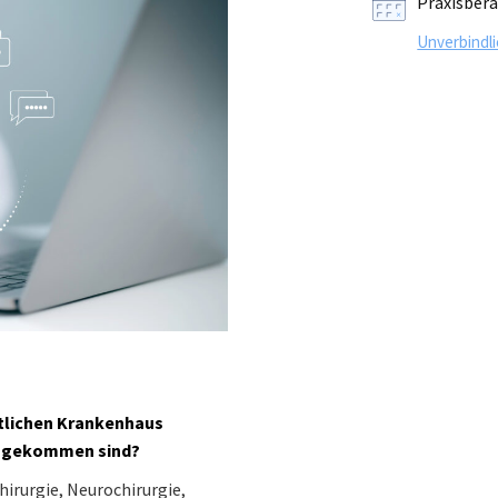
Praxisber
Unverbindl
stlichen Krankenhaus
ex gekommen sind?
irurgie, Neurochirurgie,