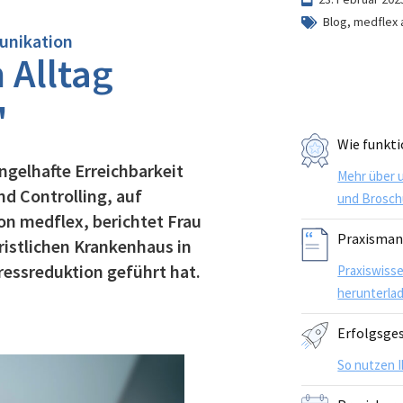
Blog
,
medflex 
unikation
 Alltag
"
Wie funkti
ngelhafte Erreichbarkeit
Mehr über 
d Controlling, auf
und Brosch
on medflex, berichtet Frau
Praxisma
istlichen Krankenhaus in
essreduktion geführt hat.
Praxiswiss
herunterla
Erfolgsge
So nutzen 