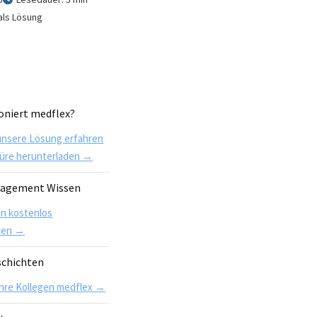
als Lösung
oniert medflex?
unsere Lösung erfahren
üre herunterladen →
nagement Wissen
en kostenlos
den →
schichten
Ihre Kollegen medflex →