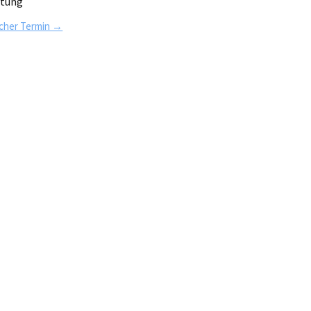
atung
icher Termin →