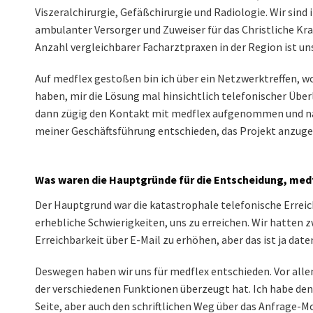
Viszeralchirurgie, Gefäßchirurgie und Radiologie. Wir sind
ambulanter Versorger und Zuweiser für das Christliche Kr
Anzahl vergleichbarer Facharztpraxen in der Region ist un
Auf medflex gestoßen bin ich über ein Netzwerktreffen, w
haben, mir die Lösung mal hinsichtlich telefonischer Übe
dann zügig den Kontakt mit medflex aufgenommen und na
meiner Geschäftsführung entschieden, das Projekt anzug
Was waren die Hauptgründe für die Entscheidung, med
Der Hauptgrund war die katastrophale telefonische Erreic
erhebliche Schwierigkeiten, uns zu erreichen. Wir hatten 
Erreichbarkeit über E-Mail zu erhöhen, aber das ist ja dat
Deswegen haben wir uns für medflex entschieden. Vor allem,
der verschiedenen Funktionen überzeugt hat. Ich habe den
Seite, aber auch den schriftlichen Weg über das Anfrage-M