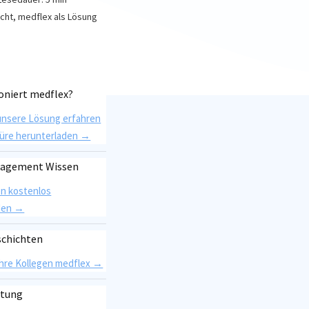
icht
,
medflex als Lösung
oniert medflex?
unsere Lösung erfahren
üre herunterladen →
nagement Wissen
en kostenlos
den →
schichten
Ihre Kollegen medflex →
atung