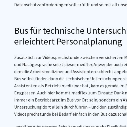
Datenschutzanford
e
r
u
ngen
voll
erfüllt und
so
mit
all
unse
Bus für technische Untersuc
erleichtert Personalplanung
Zusätzlich zur Videosprechstunde zwischen versicherten 
und Nachgespräche setzt
dieser
medflex
Anwender
auch e
dem die Arbeitsmediziner und Assistenten
schlecht angeb
Bus selbst finden dann die technischen Untersuchungen s
Assistenten als Betriebsmediziner
hat
, kam es gerade im
Engpässen. Auch hier kommt
medflex
zum Einsatz:
Dank
m
immer ein Betriebsarzt
im Bus vor Ort sein
, sondern ein A
Untersuchung
dort
allein durchführen
– und den zuständig
Videosprechstunde
bei Bedarf
einfach in den Bus dazuscha
„
medflex
gibt unseren Arbeitsmedizinern mehr Flexibilitä