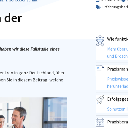
Erfahrungsber
n der
Wie funkti
Mehr über 
haben wir diese Fallstudie eines
und Brosch
Praxisma
entren in ganz Deutschland, über
Praxiswiss
sen Sie in diesem Beitrag, welche
herunterla
Erfolgsge
So nutzen 
Praxisber