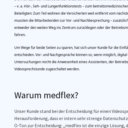
– v. a. Hör-, Seh- und Lungenfunktionstests – zum betriebsmedizinische
Beteiligten: Zum Teil wohnen die Versicherten weit entfernt vom nächs
mussten die Mitarbeitenden zur Vor- und Nachbesprechung –
zusätzlic
entweder den weiten Weg ins Zentrum zurücklegen oder der Betriebsme
fahren.
Um Wege für beide Seiten zu sparen, hat
sich unser Kunde
für die Einf
entschieden.
Vor- und Nachgespräche
können so,
wenn
möglich
,
digital
Untersuchungen reicht die Anwesenheit eines Assistenten
,
der Betriebs
Videosprechstunde zugeschaltet werden.
Warum
medflex
?
Unser Kunde
stand
bei der Entscheidung für einen Videos
Herausforderung, dass
er
intern sehr strenge Datenschut
O-Ton zur Entscheidung:
„
medflex
ist die einzige Lösung, d