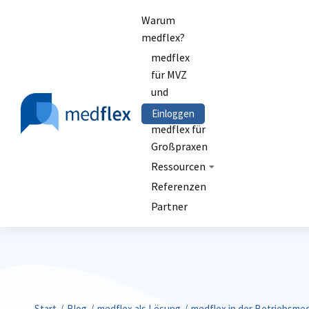
Warum
medflex?
medflex
für MVZ
und
Kliniken
Einloggen
medflex für
Großpraxen
Ressourcen
Referenzen
Partner
Sie befinden sich hier:
Start
Blog
medflex als Lösung
medflex in der Betriebsmed