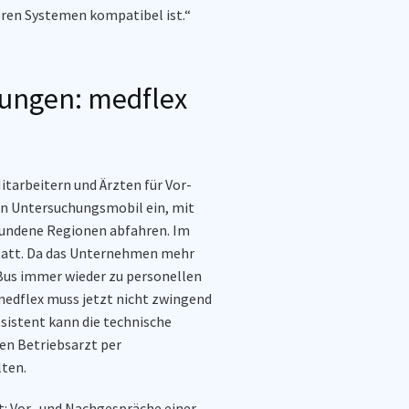
ren Systemen
kompatibel ist
.“
hungen: medflex
Mitarbeitern und
Ärzten
für Vor-
in Untersuchungsmobil ein
, mit
undene Regionen
abfahren. Im
tatt.
Da
das Unternehmen
mehr
 Bus immer wieder zu personellen
edflex
muss jetzt nicht zwingend
ssisten
t
kann die
technische
en Betriebsarzt per
lten.
t: Vor- und Nachgespräche einer