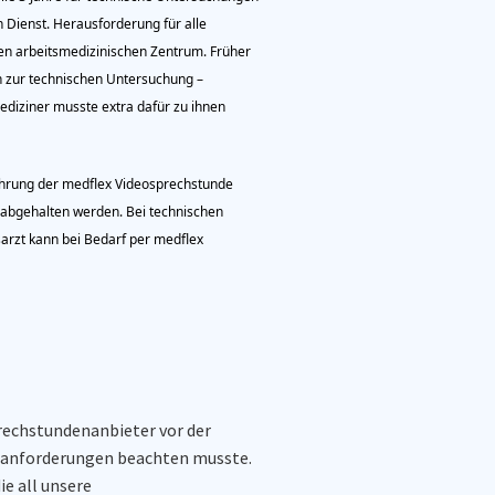
n Dienst. Herausforderung für alle
ten arbeitsmedizinischen Zentrum. Früher
h
zur technischen Untersuchung –
diziner musste extra dafür zu ihnen
ührung der
medflex
Videosprechstunde
abgehalten werden
. Be
i technischen
arzt kann bei Bedarf per
medflex
prechstundenanbieter
vor der
zanforderungen beachten musste.
ie all unsere